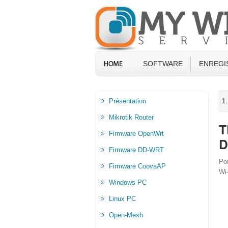
SOFTWARE
ENREGI
Présentation
1.
Mikrotik Router
T
Firmware OpenWrt
D
Firmware DD-WRT
Pou
Firmware CoovaAP
Wi
Windows PC
Linux PC
Open-Mesh