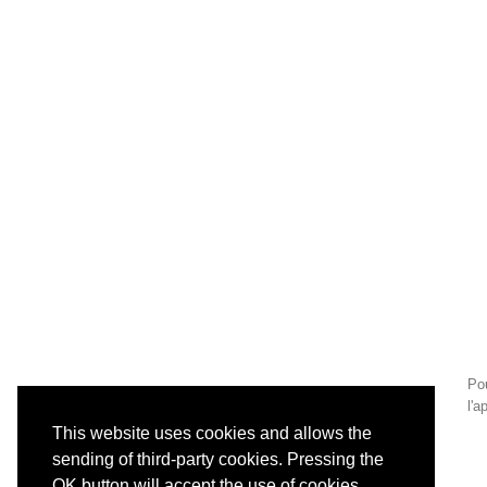
Pou
l'a
This website uses cookies and allows the
sending of third-party cookies. Pressing the
OK button will accept the use of cookies.