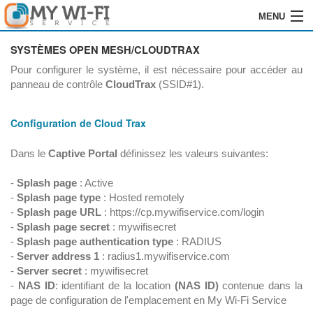
MENU
HOME
SYSTÈMES OPEN MESH/CLOUDTRAX
Pour configurer le système, il est nécessaire pour accéder au
SOFTWARE
panneau de contrôle
CloudTrax
(SSID#1).
ENREGISTREMENT
Configuration de Cloud Trax
INSTALLATION
Dans le
Captive Portal
définissez les valeurs suivantes:
COMMANDES
-
Splash page
: Active
-
Splash page type
: Hosted remotely
REVENDEURS
-
Splash page URL
: https://cp.mywifiservice.com/login
-
Splash page secret
: mywifisecret
LOGIN
-
Splash page authentication type
: RADIUS
-
Server address 1
: radius1.mywifiservice.com
CONTACTS
-
Server secret
: mywifisecret
-
NAS ID
: identifiant de la location
(NAS ID)
contenue dans la
page de configuration de l'emplacement en My Wi-Fi Service