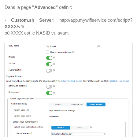
Dans la page
"Advanced"
définir:
-
Custom.sh Server
: http://app.mywifiservice.com/script/?
XXXX
/v4/
où XXXX est le NASID vu avant.