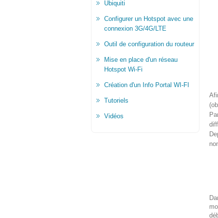
Ubiquiti
Configurer un Hotspot avec une
connexion 3G/4G/LTE
Outil de configuration du routeur
Mise en place d'un réseau
Hotspot Wi-Fi
Création d'un Info Portal WI-FI
Af
Tutoriels
(ob
Pa
Vidéos
dif
Dep
nom
Dan
mo
déb