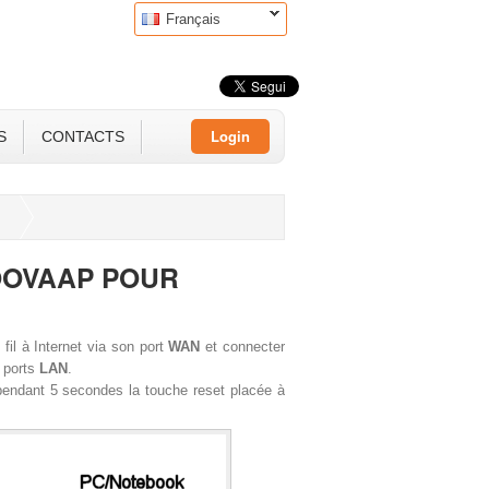
Français
Login
S
CONTACTS
OOVAAP POUR
fil à Internet via son port
WAN
et connecter
s ports
LAN
.
e pendant 5 secondes la touche reset placée à