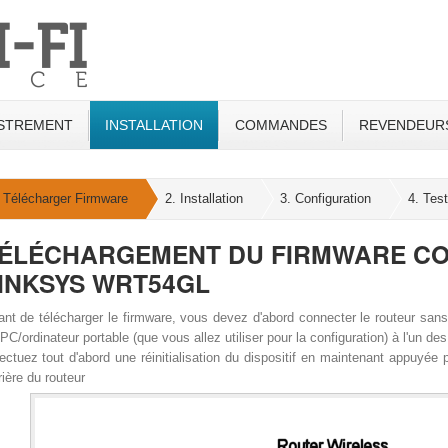
STREMENT
INSTALLATION
COMMANDES
REVENDEUR
)
)
)
 Télécharger Firmware
2. Installation
3. Configuration
4. Test
ÉLÉCHARGEMENT DU FIRMWARE C
INKSYS WRT54GL
nt de télécharger le firmware, vous devez d'abord connecter le routeur sans 
PC/ordinateur portable (que vous allez utiliser pour la configuration) à l'un de
ectuez tout d'abord une réinitialisation du dispositif en maintenant appuyé
rrière du routeur