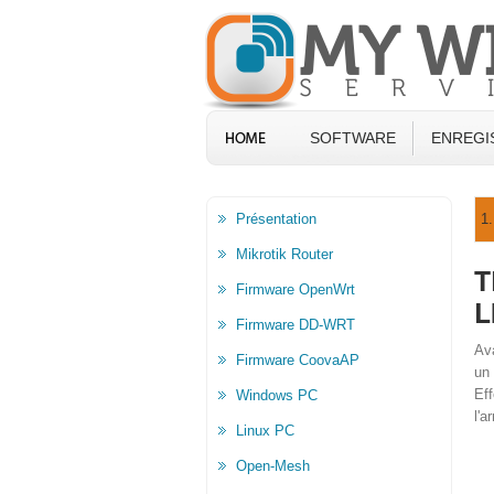
SOFTWARE
ENREGI
Présentation
1.
Mikrotik Router
T
Firmware OpenWrt
L
Firmware DD-WRT
Ava
Firmware CoovaAP
un 
Eff
Windows PC
l'a
Linux PC
Open-Mesh