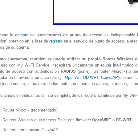
rante la
compra
de nuestro
router de punto de acceso
es indispensable i
ión) obtenido en la fase de
registro
en el servicio de punto de acceso, a efect
os de su cuenta.
mo alternativa, también se puede utilizar su propio Router Wireless o
ceso con My Wi-Fi Service, necesitará únicamente un router inalámbrico q
nto de acceso con autenticación
RADIUS
(por ej., un router Mikrotik) o b
talar un firmware alternativo (por ej.,
OpenWrt
,
DD-WRT
,
CoovaAP
)que admit
rtunadamente, la mayoría de los routers del mercado admite, al menos, el f
ontinuación indicamos la lista completa de los routers admitidos por My Wi-F
Router Mikrotik (recomendado)
Routers Wireless o un Access Point con firmware
OpenWRT
o
DD-WRT
Routers con firmware CoovaAP