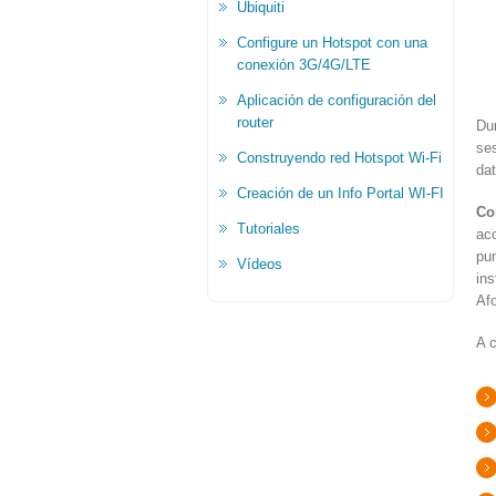
Ubiquiti
Configure un Hotspot con una
conexión 3G/4G/LTE
Aplicación de configuración del
router
Du
ses
Construyendo red Hotspot Wi-Fi
dat
Creación de un Info Portal WI-FI
Co
Tutoriales
ac
pu
Vídeos
ins
Afo
A c