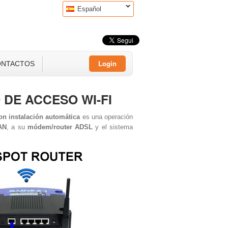
Español
Login
ONTACTOS
 DE ACCESO WI-FI
on instalación automática
es una operación
AN
, a su
módem/router ADSL
y el sistema