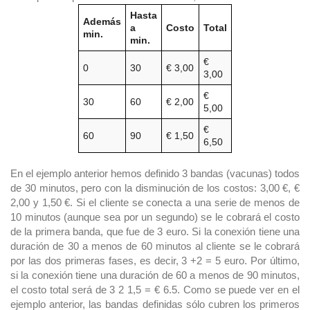
Hasta
Además
a
Costo
Total
min.
min.
€
0
30
€ 3,00
3,00
€
30
60
€ 2,00
5,00
€
60
90
€ 1,50
6,50
En el ejemplo anterior hemos definido 3 bandas (vacunas) todos
de 30 minutos, pero con la disminución de los costos: 3,00 €, €
2,00 y 1,50 €. Si el cliente se conecta a una serie de menos de
10 minutos (aunque sea por un segundo) se le cobrará el costo
de la primera banda, que fue de 3 euro. Si la conexión tiene una
duración de 30 a menos de 60 minutos al cliente se le cobrará
por las dos primeras fases, es decir, 3 +2 = 5 euro. Por último,
si la conexión tiene una duración de 60 a menos de 90 minutos,
el costo total será de 3 2 1,5 = € 6.5. Como se puede ver en el
ejemplo anterior, las bandas definidas sólo cubren los primeros