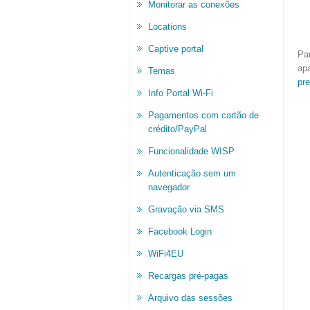
Monitorar as conexões
Locations
Captive portal
Par
ap
Temas
pre
Info Portal Wi-Fi
Pagamentos com cartão de
crédito/PayPal
Funcionalidade WISP
Autenticação sem um
navegador
Gravação via SMS
Facebook Login
WiFi4EU
Recargas pré-pagas
Arquivo das sessões