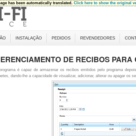
age has been automatically translated.
Click here to show the original v
ÃO
INSTALAÇÃO
PEDIDOS
REVENDEDORES
CON
ERENCIAMENTO DE RECIBOS PARA 
programa é capaz de armazenar os recibos emitidos pelo programa depois
hetes, dando-lhe a capacidade de visualizar, adicionar, alterar ou apagar os s