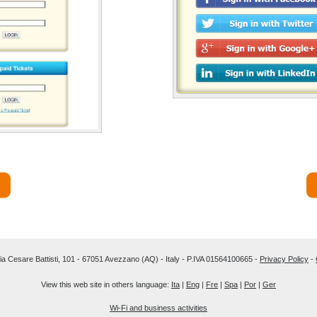
Via Cesare Battisti, 101 - 67051 Avezzano (AQ) - Italy - P.IVA 01564100665 -
Privacy Policy
-
View this web site in others language:
Ita
|
Eng
|
Fre
|
Spa
|
Por
|
Ger
Wi-Fi and business activities